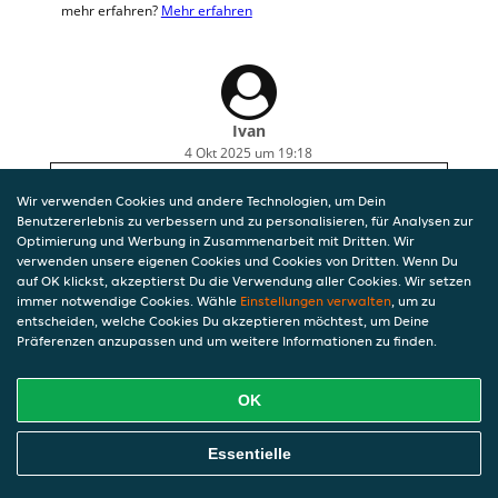
mehr erfahren?
Mehr erfahren
Ivan
4 Okt 2025 um 19:18
Well-packaged and food looks good. But the ratio
Wir verwenden Cookies und andere Technologien, um Dein
cost to size is not convenient. The portions are
Benutzererlebnis zu verbessern und zu personalisieren, für Analysen zur
small for the price.
Optimierung und Werbung in Zusammenarbeit mit Dritten. Wir
verwenden unsere eigenen Cookies und Cookies von Dritten. Wenn Du
auf OK klickst, akzeptierst Du die Verwendung aller Cookies. Wir setzen
immer notwendige Cookies. Wähle
Einstellungen verwalten
, um zu
entscheiden, welche Cookies Du akzeptieren möchtest, um Deine
Präferenzen anzupassen und um weitere Informationen zu finden.
OK
Essentielle